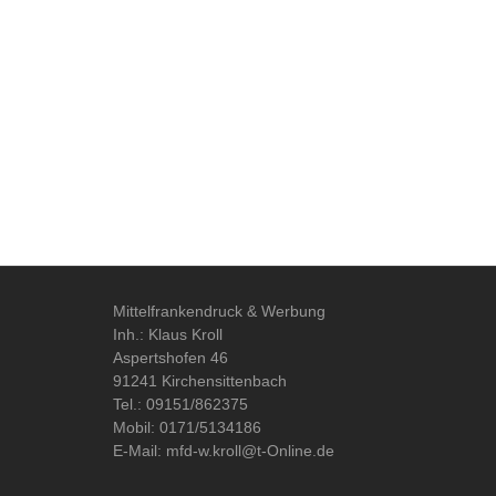
Mittelfrankendruck & Werbung
Inh.: Klaus Kroll
Aspertshofen 46
91241 Kirchensittenbach
Tel.: 09151/862375
Mobil: 0171/5134186
E-Mail: mfd-w.kroll@t-Online.de