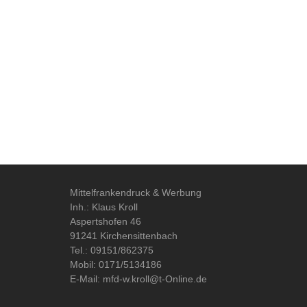
Mittelfrankendruck & Werbung
Inh.: Klaus Kroll
Aspertshofen 46
91241 Kirchensittenbach
Tel.: 09151/862375
Mobil: 0171/5134186
E-Mail: mfd-w.kroll@t-Online.de